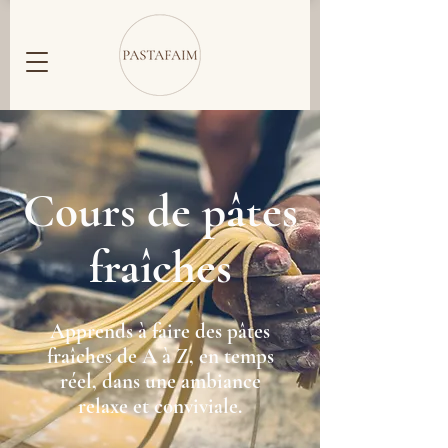
Cours de pâtes
fraîches
Apprends à faire des pâtes
fraîches de A à Z, en temps
réel, dans une ambiance
relaxe et conviviale.