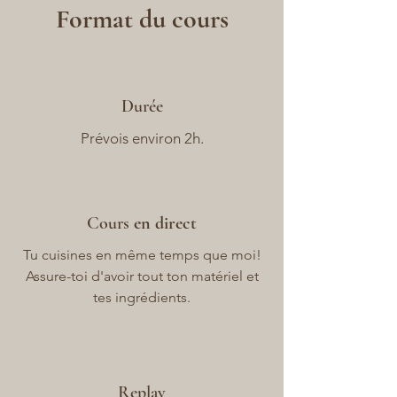
Format du cours
Durée
Prévois environ 2h.
Cours
en direct
Tu cuisines en même temps que moi!
Assure-toi d'avoir tout ton matériel et
tes ingrédients.
Replay