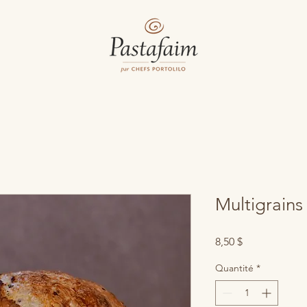
Multigrains
Prix
8,50 $
Quantité
*